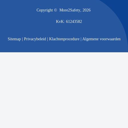
Copyright ©
More2Safety
, 2026
KvK: 61243582
Sitemap
|
Privacybeleid
|
Klachtenprocedure
|
Algemene voorwaarden