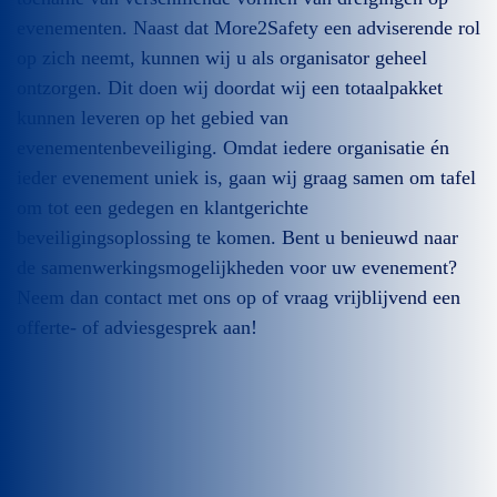
evenementen. Naast dat More2Safety een adviserende rol
op zich neemt, kunnen wij u als organisator geheel
ontzorgen. Dit doen wij doordat wij een totaalpakket
kunnen leveren op het gebied van
evenementenbeveiliging. Omdat iedere organisatie én
ieder evenement uniek is, gaan wij graag samen om tafel
om tot een gedegen en klantgerichte
beveiligingsoplossing te komen. Bent u benieuwd naar
de samenwerkingsmogelijkheden voor uw evenement?
Neem dan contact met ons op of vraag vrijblijvend een
offerte- of adviesgesprek aan!