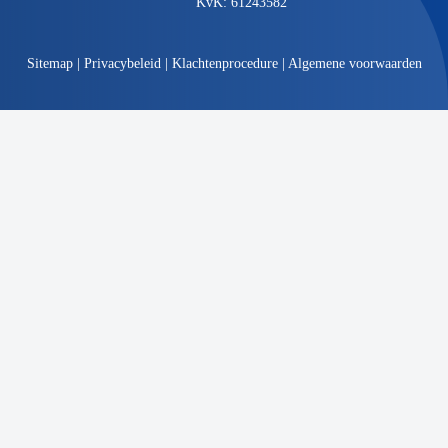
KvK: 61243582
Sitemap
|
Privacybeleid
|
Klachtenprocedure
|
Algemene voorwaarden