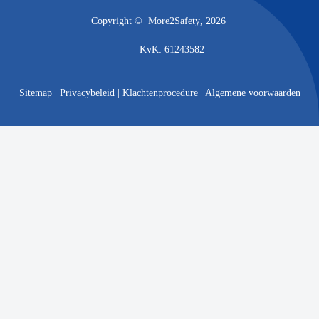
Copyright ©
More2Safety
, 2026
KvK: 61243582
Sitemap
|
Privacybeleid
|
Klachtenprocedure
|
Algemene voorwaarden